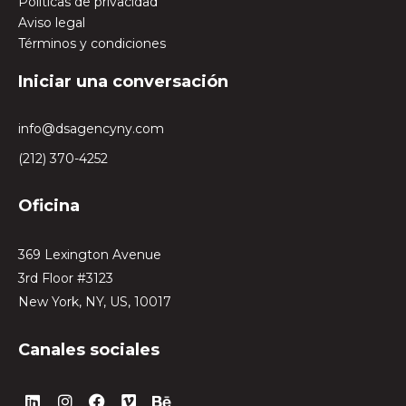
Políticas de privacidad
Aviso legal
Términos y condiciones
Iniciar una conversación
info@dsagencyny.com
(212) 370-4252
Oficina
369 Lexington Avenue
3rd Floor #3123
New York, NY, US, 10017
Canales sociales
L
I
F
V
B