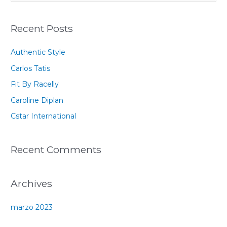
u
s
Recent Posts
c
a
Authentic Style
r
Carlos Tatis
p
Fit By Racelly
o
Caroline Diplan
r
:
Cstar International
Recent Comments
Archives
marzo 2023