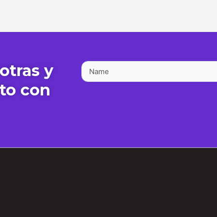
otras y
to con