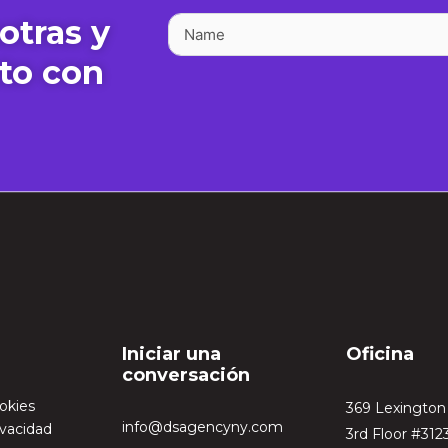
otras y
to con
Iniciar una
Oficina
conversación
ookies
369 Lexingto
info@dsagencyny.com
ivacidad
3rd Floor #312