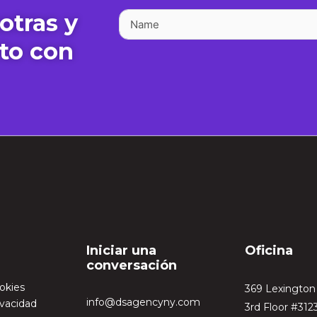
otras y
to con
Iniciar una
Oficina
conversación
ookies
369 Lexingto
info@dsagencyny.com
ivacidad
3rd Floor #312