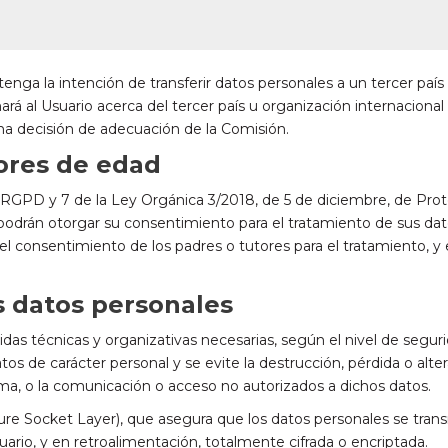
enga la intención de transferir datos personales a un tercer paí
 al Usuario acerca del tercer país u organización internacional al
una decisión de adecuación de la Comisión.
ores de edad
l RGPD y 7 de la Ley Orgánica 3/2018, de 5 de diciembre, de Pro
 podrán otorgar su consentimiento para el tratamiento de sus dat
l consentimiento de los padres o tutores para el tratamiento, y e
s datos personales
 técnicas y organizativas necesarias, según el nivel de segurid
os de carácter personal y se evite la destrucción, pérdida o alter
rma, o la comunicación o acceso no autorizados a dichos datos.
re Socket Layer), que asegura que los datos personales se transm
suario, y en retroalimentación, totalmente cifrada o encriptada.