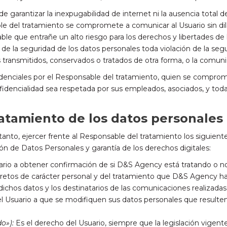
garantizar la inexpugabilidad de internet ni la ausencia total
ble del tratamiento se compromete a comunicar al Usuario sin dil
le que entrañe un alto riesgo para los derechos y libertades de l
n de la seguridad de los datos personales toda violación de la seg
les transmitidos, conservados o tratados de otra forma, o la comu
denciales por el Responsable del tratamiento, quien se comprom
fidencialidad sea respetada por sus empleados, asociados, y toda 
atamiento de los datos personales
tanto, ejercer frente al Responsable del tratamiento los siguie
ón de Datos Personales y garantía de los derechos digitales:
rio a obtener confirmación de si D&S Agency está tratando o no 
etos de carácter personal y del tratamiento que D&S Agency haya 
dichos datos y los destinatarios de las comunicaciones realizadas
l Usuario a que se modifiquen sus datos personales que resulten 
o»):
Es el derecho del Usuario, siempre que la legislación vigente