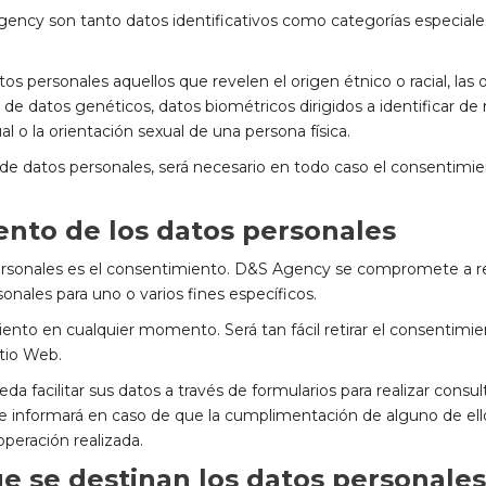
ency son tanto datos identificativos como categorías especiales 
personales aquellos que revelen el origen étnico o racial, las opi
iento de datos genéticos, datos biométricos dirigidos a identificar 
ual o la orientación sexual de una persona física.
 de datos personales, será necesario en todo caso el consentimien
iento de los datos personales
 personales es el consentimiento. D&S Agency se compromete a re
onales para uno o varios fines específicos.
iento en cualquier momento. Será tan fácil retirar el consentimie
itio Web.
da facilitar sus datos a través de formularios para realizar consul
 le informará en caso de que la cumplimentación de alguno de el
operación realizada.
ue se destinan los datos personales