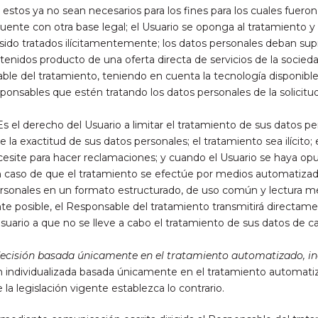
stos ya no sean necesarios para los fines para los cuales fueron 
ente con otra base legal; el Usuario se oponga al tratamiento y 
sido tratados ilícitamentemente; los datos personales deban su
btenidos producto de una oferta directa de servicios de la socie
le del tratamiento, teniendo en cuenta la tecnología disponible 
ponsables que estén tratando los datos personales de la solicitu
s el derecho del Usuario a limitar el tratamiento de sus datos pe
la exactitud de sus datos personales; el tratamiento sea ilícito
ecesite para hacer reclamaciones; y cuando el Usuario se haya opu
 caso de que el tratamiento se efectúe por medios automatizados
sonales en un formato estructurado, de uso común y lectura mecá
 posible, el Responsable del tratamiento transmitirá directamen
suario a que no se lleve a cabo el tratamiento de sus datos de ca
ecisión basada únicamente en el tratamiento automatizado, incl
ón individualizada basada únicamente en el tratamiento automatiz
 la legislación vigente establezca lo contrario.