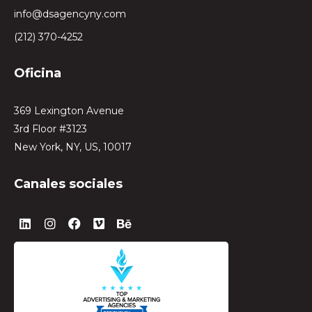
info@dsagencyny.com
(212) 370-4252
Oficina
369 Lexington Avenue
3rd Floor #3123
New York, NY, US, 10017
Canales sociales
L
I
F
V
B
i
n
a
i
e
n
s
c
m
h
k
t
e
e
a
e
a
b
o
n
d
g
o
c
i
r
o
e
n
a
k