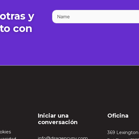
otras y
to con
Iniciar una
Oficina
conversación
ookies
369 Lexingto
info@dsagencyny.com