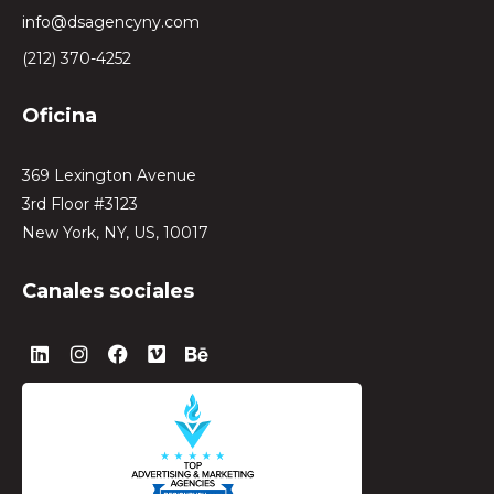
info@dsagencyny.com
(212) 370-4252
Oficina
369 Lexington Avenue
3rd Floor #3123
New York, NY, US, 10017
Canales sociales
L
I
F
V
B
i
n
a
i
e
n
s
c
m
h
k
t
e
e
a
e
a
b
o
n
d
g
o
c
i
r
o
e
n
a
k