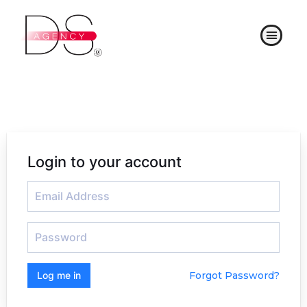
Ir
al
Menú
contenido
Login to your account
Log me in
Forgot Password?