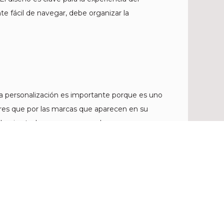
te fácil de navegar, debe organizar la
La personalización es importante porque es uno
bres que por las marcas que aparecen en su
lo, si usted es una empresa de ropa que
las pequeñas empresas, dado que suelen ser
table e importante. El uso de nombres propios
 la posibilidad de personalizar el correo