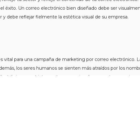
 del éxito. Un correo electrónico bien diseñado debe ser visualmen
 y debe reflejar fielmente la estética visual de su empresa.
es vital para una campaña de marketing por correo electrónico. 
 Además, los seres humanos se sienten más atraídos por los nom
electrónico es estrictamente promocional para ventas, por ejemp
 un nombre personal en la línea del remitente. Sin embargo, en 
ar un nombre personal en lugar de una marca suele ser más acep
lamada a la acción. Así que, dependiendo de su sector, considere
puede marcar una gran diferencia.