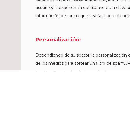
usuario y la experiencia del usuario es la clave
información de forma que sea fácil de entender
Personalización:
Dependiendo de su sector, la personalización 
de los medios para sortear un filtro de spam.
bandeja de entrada. Obviamente, si su correo 
anuncia una venta, es probable que no utilice
más personales y estar más conectadas, utiliz
también es muy importante en las campañas de l
electrónico. Aunque no siempre es necesario, 
Retención: