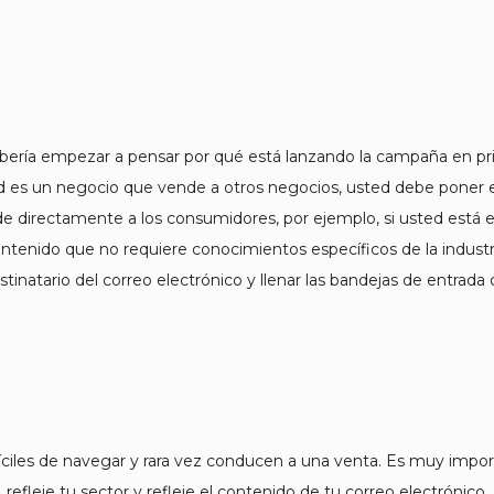
ería empezar a pensar por qué está lanzando la campaña en pri
d es un negocio que vende a otros negocios, usted debe poner el 
e directamente a los consumidores, por ejemplo, si usted está en 
contenido que no requiere conocimientos específicos de la indus
tinatario del correo electrónico y llenar las bandejas de entrad
íciles de navegar y rara vez conducen a una venta. Es muy import
refleje tu sector y refleje el contenido de tu correo electrónico. 