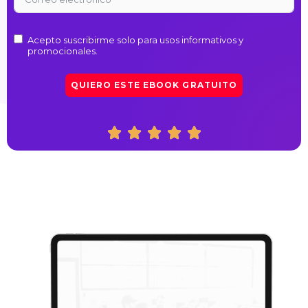
Acepto suscribirme solo para usos informativos y
promocionales.
QUIERO ESTE EBOOK GRATUITO
5/5




